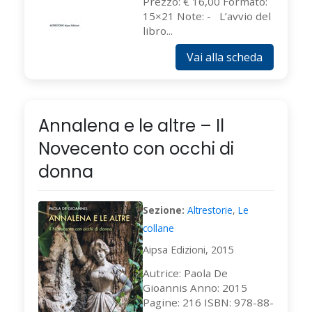
Prezzo: € 16,00 Formato:
15×21 Note: - L’avvio del
libro...
Vai alla scheda
Annalena e le altre – Il
Novecento con occhi di
donna
Sezione:
Altrestorie
,
Le
collane
Aipsa Edizioni, 2015
Autrice: Paola De
Gioannis Anno: 2015
Pagine: 216 ISBN: 978-88-