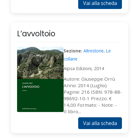
Vai alla scheda
L’avvoltoio
Sezione:
Altrestorie
,
Le
collane
Aipsa Edizioni, 2014
Autore: Giuseppe Orrù
Anno: 2014 (Luglio)
Pagine: 216 ISBN: 978-88-
98692-10-1 Prezzo: €
14,00 Formato: - Note: -
Il libro...
Vai alla scheda