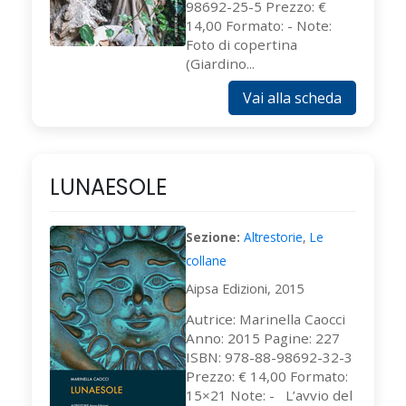
98692-25-5 Prezzo: €
14,00 Formato: - Note:
Foto di copertina
(Giardino...
Vai alla scheda
LUNAESOLE
Sezione:
Altrestorie
,
Le
collane
Aipsa Edizioni, 2015
Autrice: Marinella Caocci
Anno: 2015 Pagine: 227
ISBN: 978-88-98692-32-3
Prezzo: € 14,00 Formato:
15×21 Note: - L’avvio del