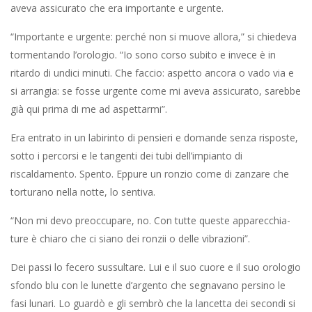
aveva assicurato che era impor­tante e urgente.
“Importante e urgente: perché non si muove allora,” si chie­deva
tormentando l’orologio. “Io sono corso subito e invece è in
ritardo di undici minuti. Che faccio: aspetto ancora o vado via e
si arrangia: se fosse urgente come mi aveva assicurato, sarebbe
già qui prima di me ad aspettarmi”.
Era entrato in un labirinto di pensieri e domande senza risposte,
sotto i percorsi e le tangenti dei tubi dell’impianto di
riscaldamento. Spento. Eppure un ronzio come di zanzare che
torturano nella notte, lo sentiva.
“Non mi devo preoccupare, no. Con tutte queste apparecchia­
ture è chiaro che ci siano dei ronzii o delle vibrazioni”.
Dei passi lo fecero sussultare. Lui e il suo cuore e il suo orologio
sfondo blu con le lunette d’argento che segnavano persino le
fasi lunari. Lo guardò e gli sembrò che la lancetta dei secondi si