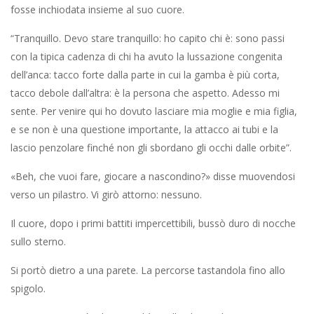
fosse inchiodata insieme al suo cuore.
“Tranquillo. Devo stare tranquillo: ho capito chi è: sono pas­si
con la tipica cadenza di chi ha avuto la lussazione congenita
dell’anca: tacco forte dalla parte in cui la gamba è più corta,
tacco debole dall’altra: è la persona che aspetto. Adesso mi
sente. Per venire qui ho dovuto lasciare mia moglie e mia figlia,
e se non è una questione importante, la attacco ai tubi e la
lascio penzolare finché non gli sbordano gli occhi dalle orbite”.
«Beh, che vuoi fare, giocare a nascondino?» disse muovendosi
verso un pilastro. Vi girò attorno: nes­suno.
Il cuore, dopo i primi battiti impercettibili, bussò duro di nocche
sullo sterno.
Si portò dietro a una parete. La percorse tastandola fino allo
spigolo.