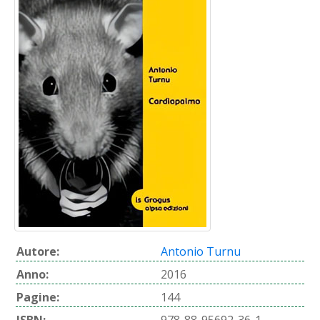
Autore:
Antonio Turnu
Anno:
2016
Pagine:
144