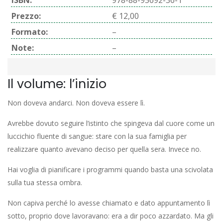
ISBN:
978-88-95692-36-1
Prezzo:
€ 12,00
Formato:
–
Note:
–
Il volume: l’inizio
Non doveva andarci. Non doveva essere lì.
Avrebbe dovuto seguire l’istinto che spingeva dal cuore come un
luccichio fluente di sangue: stare con la sua famiglia per
realizzare quanto avevano deciso per quella sera. Invece no.
Hai voglia di pianificare i programmi quando basta una scivolata
sulla tua stessa ombra.
Non capiva perché lo avesse chiamato e dato ap­puntamento lì
sotto, proprio dove lavoravano: era a dir poco azzardato. Ma gli