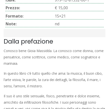
ISBN:
979-12-81352-00-1
Prezzo:
€ 15,00
Formato:
15×21
Note:
nd
Dalla prefazione
Conosco bene Gioia Massidda. La conosco come donna, come
pensatrice, come scrittrice, come medico, come sognatrice e
marinaia.
In questo libro c’è tutto quello che ama: la musica, il buon cibo,
l’arte visiva, le parole, la cura dei dettagli, la filosofia, il mare, i
sensi, l’amore, il mistero.
Il suo è uno stile sensuale, fisico, penetrante e dolce insieme,
arricchito da infiltrazioni filosofiche. I suoi personaggi sono
carnali e veri, vivi come viva è la giostra della vita dentro la quale