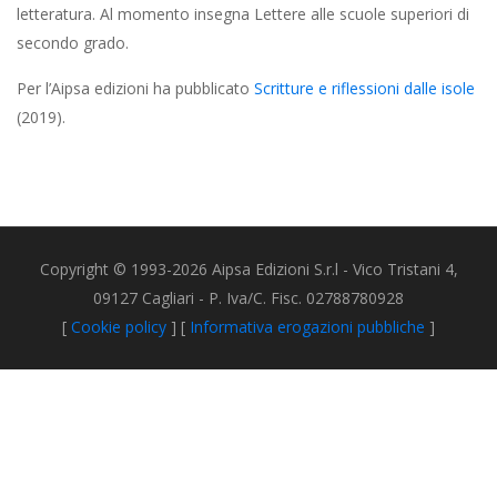
letteratura. Al momento insegna Lettere alle scuole superiori di
secondo grado.
Per l’Aipsa edizioni ha pubblicato
Scritture e riflessioni dalle isole
(2019).
Copyright © 1993-2026 Aipsa Edizioni S.r.l - Vico Tristani 4,
09127 Cagliari - P. Iva/C. Fisc. 02788780928
[
Cookie policy
] [
Informativa erogazioni pubbliche
]