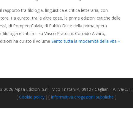
 rapporto tra filologia, linguistica e critica letteraria, con
tore. Ha curato, tra le altre cose, le prime edizioni critiche delle
ssì, di Pompeo Calvia, di Publio Dui e della prima opera
a filologia e critica – su Vasco Pratolini, Corrado Alvaro,
dizioni ha curato il volume
Sento tutta la modernità della vita –
2026 Aipsa Edizioni S.r.l - Vico Tristani 4, 09127 Cagliari - P. Iva/C.
[
Cookie policy
] [
Informativa erogazioni pubbliche
]