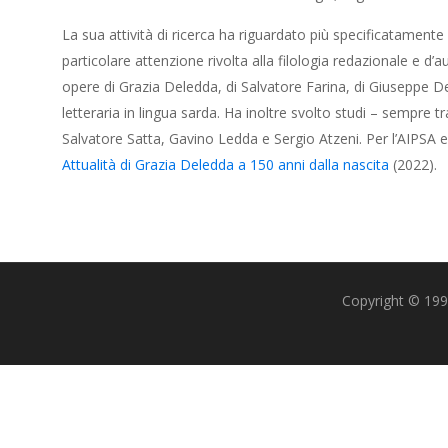
La sua attività di ricerca ha riguardato più specificatamente il
particolare attenzione rivolta alla filologia redazionale e d’au
opere di Grazia Deledda, di Salvatore Farina, di Giuseppe De
letteraria in lingua sarda. Ha inoltre svolto studi – sempre tr
Salvatore Satta, Gavino Ledda e Sergio Atzeni. Per l’AIPSA e
Attualità di Grazia Deledda a 150 anni dalla nascita
(2022).
Copyright © 1993-