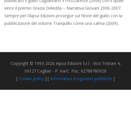
pubblicato il giallo cagliaritano Il mozzateste (2006) con il quale
vince il premio Grazia Deledda – Narrativa Giovani 2006-2007.
Sempre per l’Aipsa Edizioni prosegue sul filone del giallo con la
pubblicazione del volume Tranquillo come una salma (2009).
Copyright © 1993-2026 Aipsa Edizioni S.r.l - Vico Tristani 4,
09127 Cagliari - P. Iva/C. Fisc. 02788780928
[
Cookie policy
] [
Informativa erogazioni pubbliche
]