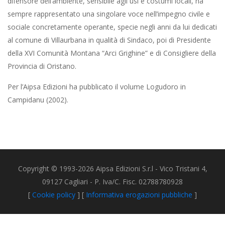
difensore dell’ambiente, sensibile agli usi e costumi locali, ha
sempre rappresentato una singolare voce nell’impegno civile e
sociale concretamente operante, specie negli anni da lui dedicati
al comune di Villaurbana in qualità di Sindaco, poi di Presidente
della XVI Comunità Montana “Arci Grighine” e di Consigliere della
Provincia di Oristano.
Per l’Aipsa Edizioni ha pubblicato il volume Logudoro in
Campidanu (2002).
Copyright © 1993-2026 Aipsa Edizioni S.r.l - Vico Tristani 4,
09127 Cagliari - P. Iva/C. Fisc. 02788780928
[
Cookie policy
] [
Informativa erogazioni pubbliche
]