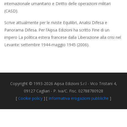
internazionale umanitario e Diritto delle operazioni militari
(CASD).
Scrive attualmente per le riviste Equilibri, Analisi Difesa e
Panorama Difesa. Per l’Aipsa Edizioni ha scritto Fine di un
impero La politica estera francese dalla Liberazione alla crisi nel
Levante: settembre 1944-maggio 1945 (2006).
Copyright © 1993-2026 Aipsa Edizioni S.r.l - Vico Tristani 4,
09127 Cagliari - P. Iva/C. Fisc. 02788780928
[
Cookie policy
] [
Informativa erogazioni pubbliche
]