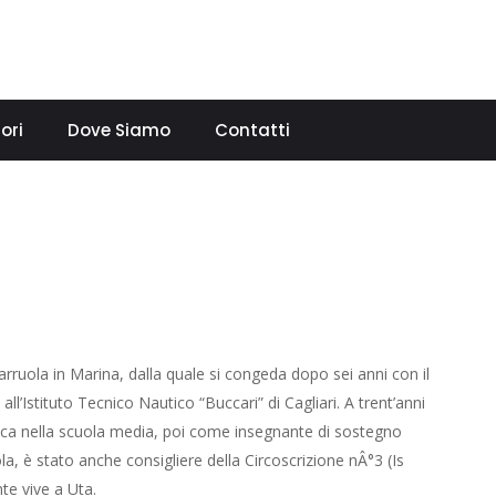
ori
Dove Siamo
Contatti
arruola in Marina, dalla quale si congeda dopo sei anni con il
ll’Istituto Tecnico Nautico “Buccari” di Cagliari. A trent’anni
ica nella scuola media, poi come insegnante di sostegno
a, è stato anche consigliere della Circoscrizione nÂ°3 (Is
te vive a Uta.