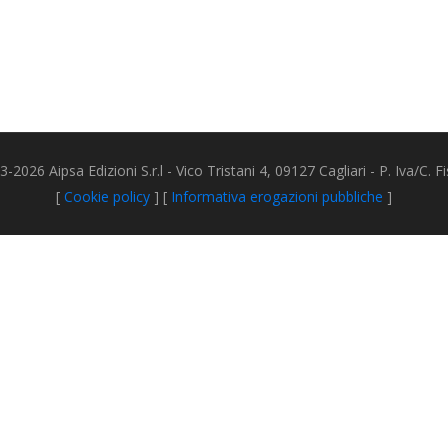
2026 Aipsa Edizioni S.r.l - Vico Tristani 4, 09127 Cagliari - P. Iva/C.
[
Cookie policy
] [
Informativa erogazioni pubbliche
]