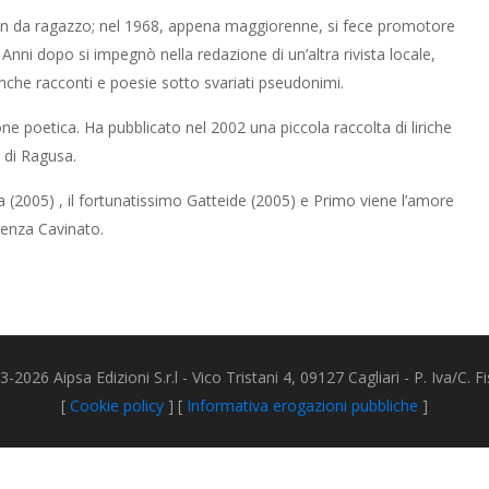
sin da ragazzo; nel 1968, appena maggiorenne, si fece promotore
e. Anni dopo si impegnò nella redazione di un’altra rivista locale,
i anche racconti e poesie sotto svariati pseudonimi.
ne poetica. Ha pubblicato nel 2002 una piccola raccolta di liriche
O di Ragusa.
ia (2005) , il fortunatissimo Gatteide (2005) e Primo viene l’amore
Lorenza Cavinato.
2026 Aipsa Edizioni S.r.l - Vico Tristani 4, 09127 Cagliari - P. Iva/C.
[
Cookie policy
] [
Informativa erogazioni pubbliche
]