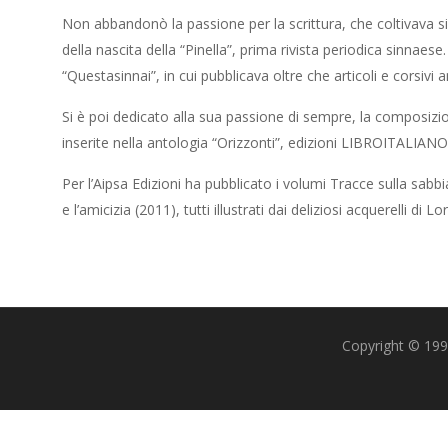
Non abbandonò la passione per la scrittura, che coltivava 
della nascita della “Pinella”, prima rivista periodica sinnaes
“Questasinnai”, in cui pubblicava oltre che articoli e corsiv
Si è poi dedicato alla sua passione di sempre, la composizio
inserite nella antologia “Orizzonti”, edizioni LIBROITALIAN
Per l’Aipsa Edizioni ha pubblicato i volumi Tracce sulla sabb
e l’amicizia (2011), tutti illustrati dai deliziosi acquerelli di 
Copyright © 1993-