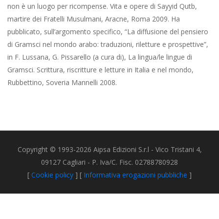
non è un luogo per ricompense. Vita e opere di Sayyid Qutb,
martire dei Fratelli Musulmani, Aracne, Roma 2009. Ha
pubblicato, sull’argomento specifico, “La diffusione del pensiero
di Gramsci nel mondo arabo: traduzioni, riletture e prospettive”,
in F. Lussana, G. Pissarello (a cura di), La lingua/le lingue di
Gramsci. Scrittura, riscritture e letture in Italia e nel mondo,
Rubbettino, Soveria Mannelli 2008.
Copyright © 1993-2026 Aipsa Edizioni S.r.l - Vico Tristani 4,
09127 Cagliari - P. Iva/C. Fisc. 02788780928
[
Cookie policy
] [
Informativa erogazioni pubbliche
]