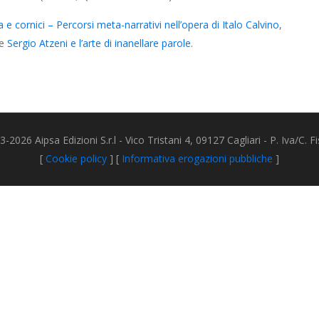
 cornici – Percorsi meta-narrativi nell’opera di Italo Calvino
,
e
Sergio Atzeni e l’arte di inanellare parole
.
2026 Aipsa Edizioni S.r.l - Vico Tristani 4, 09127 Cagliari - P. Iva/C.
[
Cookie policy
] [
Informativa erogazioni pubbliche
]