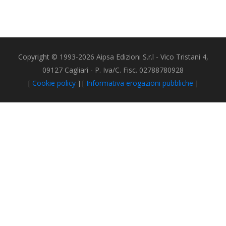
Copyright © 1993-2026 Aipsa Edizioni S.r.l - Vico Tristani 4,
09127 Cagliari - P. Iva/C. Fisc. 02788780928
[
Cookie policy
] [
Informativa erogazioni pubbliche
]