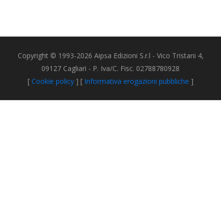
Copyright © 1993-2026 Aipsa Edizioni S.r.l - Vico Tristani 4,
09127 Cagliari - P. Iva/C. Fisc. 02788780928
[
Cookie policy
] [
Informativa erogazioni pubbliche
]