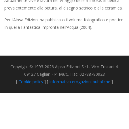
Attualmente vive e lavora nel Villaggio delle mimose. Si dedica
prevalentemente alla pittura, al disegno satirico e alla ceramica.
Per l’Aipsa Edizioni ha pubblicato il volume fotografico e poetico
In quella Fantastica Impronta nell’Acqua (2004).
Copyright © 1993-2026 Aipsa Edizioni S.r.l - Vico Tristani 4,
09127 Cagliari - P. Iva/C. Fisc. 02788780928
[
Cookie policy
] [
Informativa erogazioni pubbliche
]