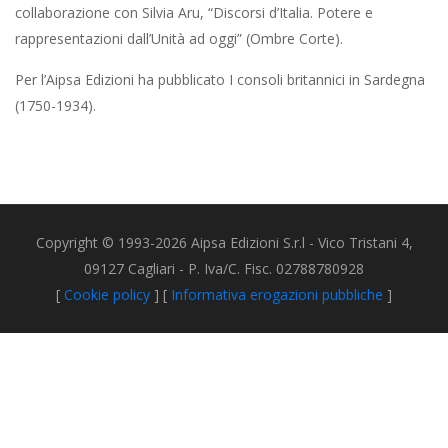
collaborazione con Silvia Aru, “Discorsi d’Italia. Potere e
rappresentazioni dall’Unità ad oggi” (Ombre Corte).
Per l’Aipsa Edizioni ha pubblicato I consoli britannici in Sardegna
(1750-1934).
Copyright © 1993-2026 Aipsa Edizioni S.r.l - Vico Tristani 4,
09127 Cagliari - P. Iva/C. Fisc. 02788780928
[
Cookie policy
] [
Informativa erogazioni pubbliche
]