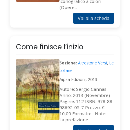
iconografico a colori
(Opere...
Vai alla scheda
Come finisce l’inizio
Sezione:
Altrestorie Versi
,
Le
collane
Aipsa Edizioni, 2013
Autore: Sergio Cannas
Anno: 2013 (Novembre)
Pagine: 112 ISBN: 978-88-
98692-05-7 Prezzo: €
10,00 Formato: - Note: -
La prefazione...