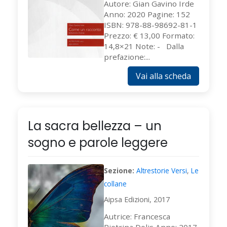
Autore: Gian Gavino Irde
Anno: 2020 Pagine: 152
ISBN: 978-88-98692-81-1
Prezzo: € 13,00 Formato:
14,8×21 Note: - Dalla
prefazione:...
Vai alla scheda
La sacra bellezza – un
sogno e parole leggere
Sezione:
Altrestorie Versi
,
Le
collane
Aipsa Edizioni, 2017
Autrice: Francesca