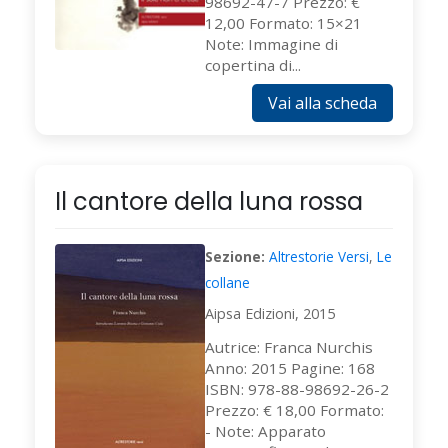
98692-47-7 Prezzo: €
12,00 Formato: 15×21
Note: Immagine di
copertina di...
Vai alla scheda
Il cantore della luna rossa
Sezione:
Altrestorie Versi
,
Le
collane
Aipsa Edizioni, 2015
Autrice: Franca Nurchis
Anno: 2015 Pagine: 168
ISBN: 978-88-98692-26-2
Prezzo: € 18,00 Formato:
- Note: Apparato