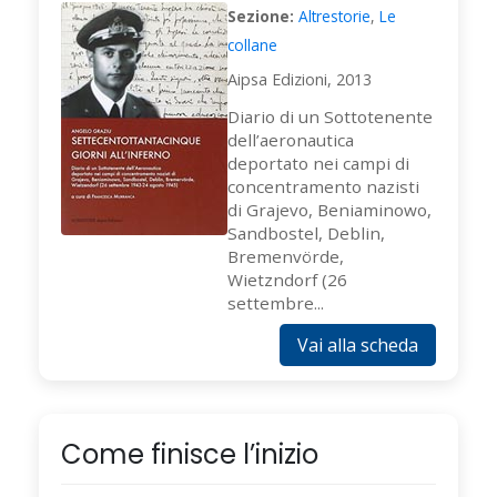
Sezione:
Altrestorie
,
Le
collane
Aipsa Edizioni, 2013
Diario di un Sottotenente
dell’aeronautica
deportato nei campi di
concentramento nazisti
di Grajevo, Beniaminowo,
Sandbostel, Deblin,
Bremenvörde,
Wietzndorf (26
settembre...
Vai alla scheda
Come finisce l’inizio