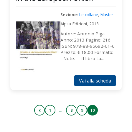
Sezione:
Le collane
,
Master
Aipsa Edizioni, 2013
Autore: Antonio Piga
Anno: 2013 Pagine: 216
ISBN: 978-88-95692-61-6
Prezzo: € 18,00 Formato:
- Note: - Il libro La...
Vai alla scheda
‹
1
…
8
9
10