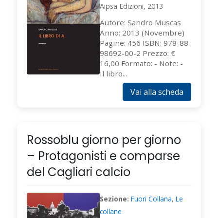
Aipsa Edizioni, 2013
Autore: Sandro Muscas
Anno: 2013 (Novembre)
Pagine: 456 ISBN: 978-88-
98692-00-2 Prezzo: €
16,00 Formato: - Note: -
Il libro...
Vai alla scheda
Rossoblu giorno per giorno
– Protagonisti e comparse
del Cagliari calcio
Sezione:
Fuori Collana
,
Le
collane