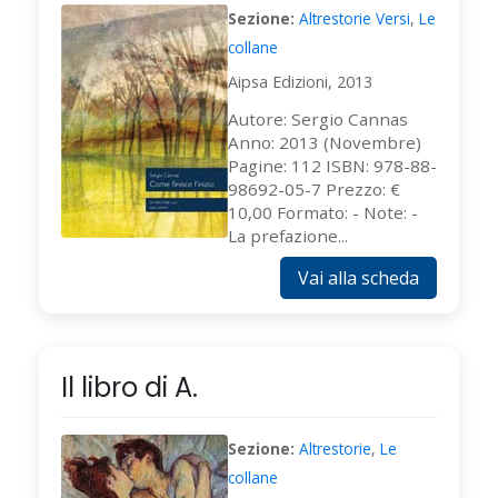
Sezione:
Altrestorie Versi
,
Le
collane
Aipsa Edizioni, 2013
Autore: Sergio Cannas
Anno: 2013 (Novembre)
Pagine: 112 ISBN: 978-88-
98692-05-7 Prezzo: €
10,00 Formato: - Note: -
La prefazione...
Vai alla scheda
Il libro di A.
Sezione:
Altrestorie
,
Le
collane