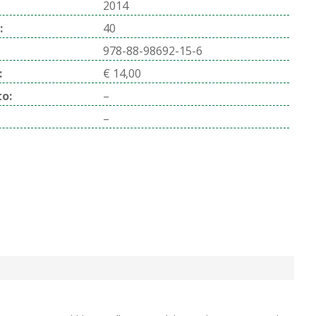
2014
:
40
978-88-98692-15-6
:
€ 14,00
o:
–
–