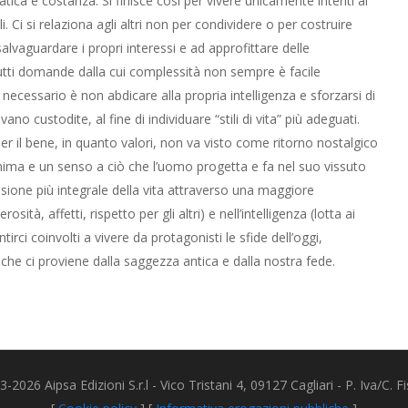
tica e costanza. Si finisce così per vivere unicamente intenti al
. Ci si relaziona agli altri non per condividere o per costruire
lvaguardare i propri interessi e ad approfittare delle
tutti domande dalla cui complessità non sempre è facile
necessario è non abdicare alla propria intelligenza e sforzarsi di
no custodite, al fine di individuare “stili di vita” più adeguati.
er il bene, in quanto valori, non va visto come ritorno nostalgico
anima e un senso a ciò che l’uomo progetta e fa nel suo vissuto
isione più integrale della vita attraverso una maggiore
à, affetti, rispetto per gli altri) e nell’intelligenza (lotta ai
rci coinvolti a vivere da protagonisti le sfide dell’oggi,
 che ci proviene dalla saggezza antica e dalla nostra fede.
2026 Aipsa Edizioni S.r.l - Vico Tristani 4, 09127 Cagliari - P. Iva/C.