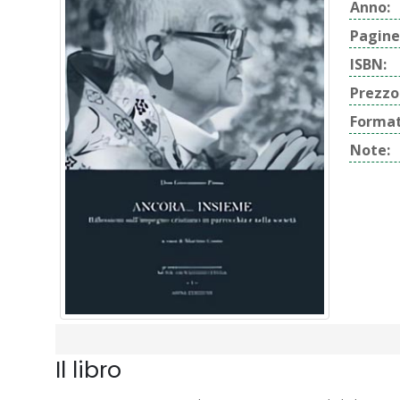
Anno:
Pagine
ISBN:
Prezzo
Format
Note:
Il libro