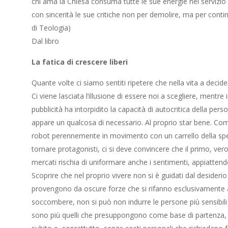
chi ama la Chiesa consuma tutte le sue energie nel servizio
con sincerità le sue critiche non per demolire, ma per contin
di Teologia)
Dal libro
La fatica di crescere liberi
Quante volte ci siamo sentiti ripetere che nella vita a decide
Ci viene lasciata l’illusione di essere noi a scegliere, mentr
pubblicità ha intorpidito la capacità di autocritica della p
appare un qualcosa di necessario. Al proprio star bene. Co
robot perennemente in movimento con un carrello della spesa
tornare protagonisti, ci si deve convincere che il primo, ve
mercati rischia di uniformare anche i sentimenti, appiatte
Scoprire che nel proprio vivere non si è guidati dal desiderio
provengono da oscure forze che si rifanno esclusivament
soccombere, non si può non indurre le persone più sensibili 
sono più quelli che presuppongono come base di partenza, la c