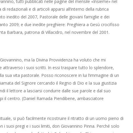
nnino, tutti pubblicati nelle pagine del mensile «Insieme» nel
di redazionali e di articoli apparsi all’interno della rubrica
to inedito del 2007, Pastorale delle giovani famiglie e dei
anto 2009; e due inedite preghiere: Preghiera a Gesù crocifisso
anta Barbara, patrona di Villacidro, nel novembre del 2001.
 Giovannino, ma la Divina Provvidenza ha voluto che mi
e attraverso i suoi scritti. In essi traspare tutto lo splendore,
lla sua vita pastorale. Posso riconoscere in lui l’immagine di un
iamata del Signore cercando il Regno di Dio e la sua giustizia
ndi il lettore a lasciarsi condurre dalle sue parole e dal suo
upi il centro. (Daniel Ramada Piendibene, ambasciatore
ituale, si può facilmente ricostruire il ritratto di un uomo pieno di
 i suoi pregi e i suoi limiti, don Giovannino Pinna. Perché solo