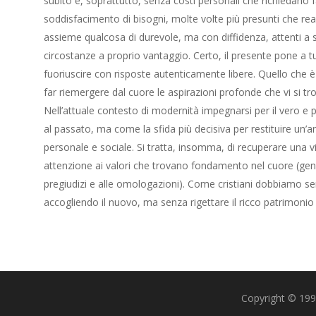
subito e, soprattutto, senza costi personali che richiedano fa
soddisfacimento di bisogni, molte volte più presunti che reali
assieme qualcosa di durevole, ma con diffidenza, attenti a sa
circostanze a proprio vantaggio. Certo, il presente pone a 
fuoriuscire con risposte autenticamente libere. Quello che è 
far riemergere dal cuore le aspirazioni profonde che vi si trova
Nell’attuale contesto di modernità impegnarsi per il vero e p
al passato, ma come la sfida più decisiva per restituire un’
personale e sociale. Si tratta, insomma, di recuperare una v
attenzione ai valori che trovano fondamento nel cuore (generosit
pregiudizi e alle omologazioni). Come cristiani dobbiamo senti
accogliendo il nuovo, ma senza rigettare il ricco patrimonio
Copyright © 1993-