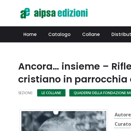
Home
Catalogo
Collane
Distribut
Ancora… insieme – Rifl
cristiano in parrocchia 
SEZIONE:
LE COLLANE
QUADERNI DELLA FONDAZIONE M
Autore
Curato