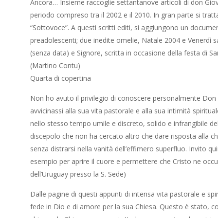
Ancora… Insieme raccoglie settantanove articoli di don Giova
periodo compreso tra il 2002 e il 2010. In gran parte si tratta 
“Sottovoce”. A questi scritti editi, si aggiungono un documen
preadolescenti; due inedite omelie, Natale 2004 e Venerdì s
(senza data) e Signore, scritta in occasione della festa di S
(Martino Contu)
Quarta di copertina
Non ho avuto il privilegio di conoscere personalmente Don
avvicinassi alla sua vita pastorale e alla sua intimità spiritual
nello stesso tempo umile e discreto, solido e infrangibile de
discepolo che non ha cercato altro che dare risposta alla ch
senza distrarsi nella vanità dell’effimero superfluo. Invito qui
esempio per aprire il cuore e permettere che Cristo ne occ
dell’Uruguay presso la S. Sede)
Dalle pagine di questi appunti di intensa vita pastorale e spir
fede in Dio e di amore per la sua Chiesa. Questo è stato, con