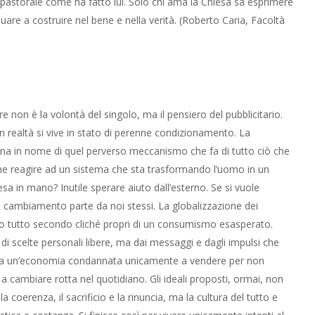
 pastorale come ha fatto lui. Solo chi ama la Chiesa sa esprimere
uare a costruire nel bene e nella verità. (Roberto Caria, Facoltà
re non è la volontà del singolo, ma il pensiero del pubblicitario.
e in realtà si vive in stato di perenne condizionamento. La
ersona in nome di quel perverso meccanismo che fa di tutto ciò che
me reagire ad un sistema che sta trasformando l’uomo in un
 in mano? Inutile sperare aiuto dall’esterno. Se si vuole
ro cambiamento parte da noi stessi. La globalizzazione dei
ndo tutto secondo cliché propri di un consumismo esasperato.
 di scelte personali libere, ma dai messaggi e dagli impulsi che
e a un’economia condannata unicamente a vendere per non
a cambiare rotta nel quotidiano. Gli ideali proposti, ormai, non
oerenza, il sacrificio e la rinuncia, ma la cultura del tutto e