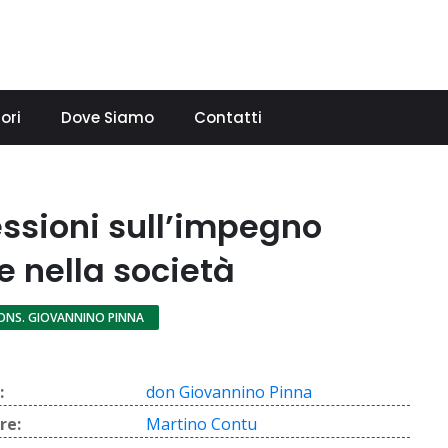
ori
Dove Siamo
Contatti
essioni sull’impegno
e nella società
ONS. GIOVANNINO PINNA
:
don Giovannino Pinna
re:
Martino Contu