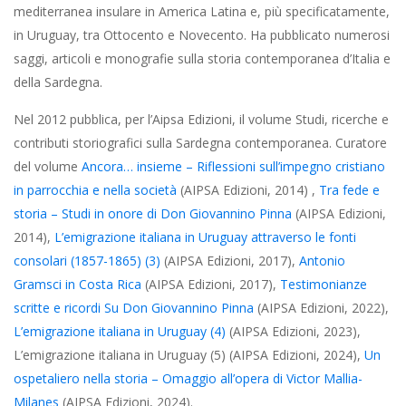
mediterranea insulare in America Latina e, più specificatamente,
in Uruguay, tra Ottocento e Novecento. Ha pubblicato numerosi
saggi, articoli e monografie sulla storia contemporanea d’Italia e
della Sardegna.
Nel 2012 pubblica, per l’Aipsa Edizioni, il volume Studi, ricerche e
contributi storiografici sulla Sardegna contemporanea. Curatore
del volume
Ancora… insieme – Riflessioni sull’impegno cristiano
in parrocchia e nella società
(AIPSA Edizioni, 2014) ,
Tra fede e
storia – Studi in onore di Don Giovannino Pinna
(AIPSA Edizioni,
2014),
L’emigrazione italiana in Uruguay attraverso le fonti
consolari (1857-1865) (3)
(AIPSA Edizioni, 2017),
Antonio
Gramsci in Costa Rica
(AIPSA Edizioni, 2017),
Testimonianze
scritte e ricordi Su Don Giovannino Pinna
(AIPSA Edizioni, 2022),
L’emigrazione italiana in Uruguay (4)
(AIPSA Edizioni, 2023),
L’emigrazione italiana in Uruguay (5) (AIPSA Edizioni, 2024),
Un
ospetaliero nella storia – Omaggio all’opera di Victor Mallia-
Milanes
(AIPSA Edizioni, 2024).