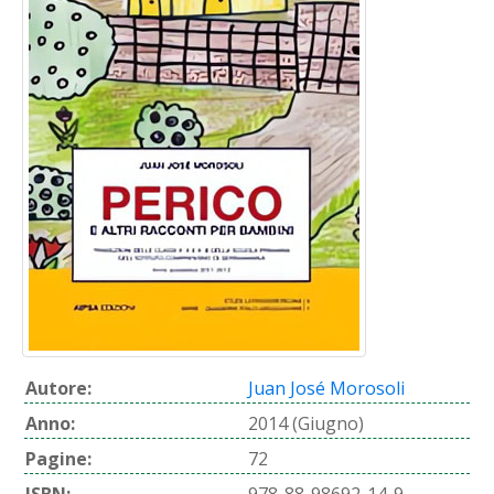
Autore:
Juan José Morosoli
Anno:
2014 (Giugno)
Pagine:
72