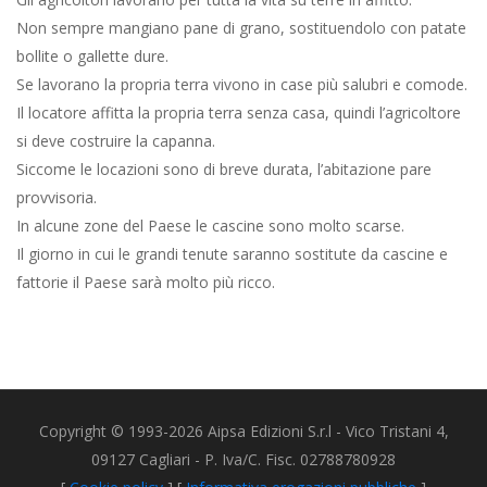
Non sempre mangiano pane di grano, sostituendolo con patate
bollite o gallette dure.
Se lavorano la propria terra vivono in case più salubri e comode.
Il locatore affitta la propria terra senza casa, quindi l’agricoltore
si deve costruire la capanna.
Siccome le locazioni sono di breve durata, l’abitazione pare
provvisoria.
In alcune zone del Paese le cascine sono molto scarse.
Il giorno in cui le grandi tenute saranno sostitute da cascine e
fattorie il Paese sarà molto più ricco.
Copyright © 1993-2026 Aipsa Edizioni S.r.l - Vico Tristani 4,
09127 Cagliari - P. Iva/C. Fisc. 02788780928