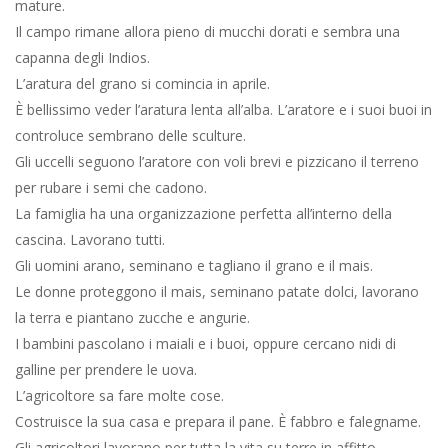
mature.
Il campo rimane allora pieno di mucchi dorati e sembra una
capanna degli Indios.
L’aratura del grano si comincia in aprile.
È bellissimo veder l’aratura lenta all’alba. L’aratore e i suoi buoi in
controluce sembrano delle sculture.
Gli uccelli seguono l’aratore con voli brevi e pizzicano il terreno
per rubare i semi che cadono.
La famiglia ha una organizzazione perfetta all’interno della
cascina. Lavorano tutti.
Gli uomini arano, seminano e tagliano il grano e il mais.
Le donne proteggono il mais, seminano patate dolci, lavorano
la terra e piantano zucche e angurie.
I bambini pascolano i maiali e i buoi, oppure cercano nidi di
galline per prendere le uova.
L’agricoltore sa fare molte cose.
Costruisce la sua casa e prepara il pane. È fabbro e falegname.
Gli agricoltori lavorano per tutta la vita su terre in affitto.