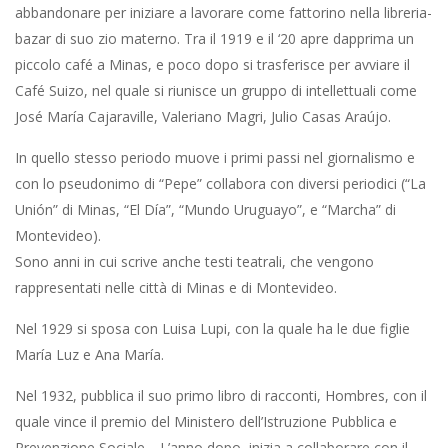
abbandonare per iniziare a lavorare come fattorino nella libreria-
bazar di suo zio materno. Tra il 1919 e il ‘20 apre dapprima un
piccolo café a Minas, e poco dopo si trasferisce per avviare il
Café Suizo, nel quale si riunisce un gruppo di intellettuali come
José María Cajaraville, Valeriano Magri, Julio Casas Araújo.
In quello stesso periodo muove i primi passi nel giornalismo e
con lo pseudonimo di “Pepe” collabora con diversi periodici (“La
Unión” di Minas, “El Día”, “Mundo Uruguayo”, e “Marcha” di
Montevideo).
Sono anni in cui scrive anche testi teatrali, che vengono
rappresentati nelle città di Minas e di Montevideo.
Nel 1929 si sposa con Luisa Lupi, con la quale ha le due figlie
María Luz e Ana María.
Nel 1932, pubblica il suo primo libro di racconti, Hombres, con il
quale vince il premio del Ministero dell’Istruzione Pubblica e
Prevenzione Sociale. L’anno dopo, inizia a collaborare con il