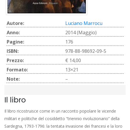
Autore:
Luciano Marrocu
Anno:
2014 (Maggio)
Pagine:
176
ISBN:
978-88-98692-09-5
Prezzo:
€ 14,00
Formato:
13×21
Note:
–
Il libro
Il libro ricostruisce come in un racconto popolare le vicende
militari e politiche del cosiddetto “triennio rivoluzionario” della
Sardegna, 1793-1796: la tentata invasione dei francesi e la loro